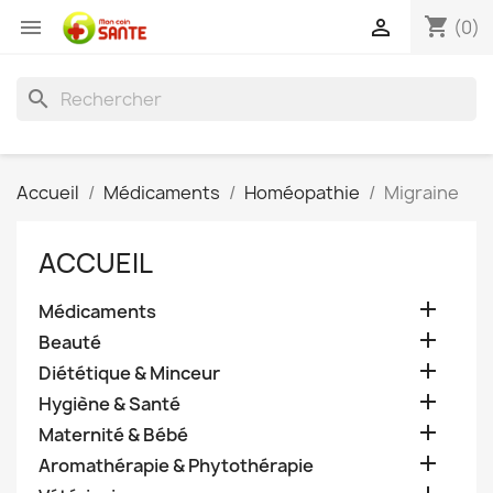
shopping_cart


(0)
search
Accueil
Médicaments
Homéopathie
Migraine
ACCUEIL

Médicaments

Beauté

Diététique & Minceur

Hygiène & Santé

Maternité & Bébé

Aromathérapie & Phytothérapie