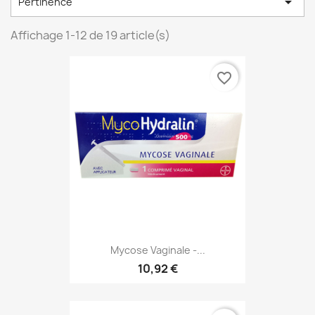

Pertinence
Affichage 1-12 de 19 article(s)
favorite_border
Mycose Vaginale -...
10,92 €