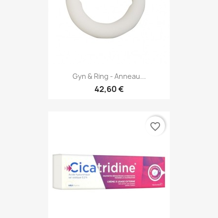
Gyn & Ring - Anneau...
42,60 €
favorite_border