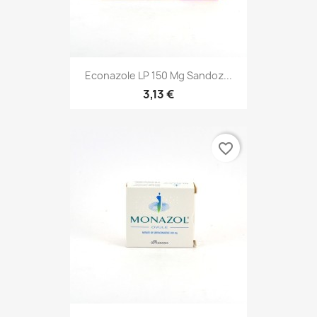
Econazole LP 150 Mg Sandoz...
3,13 €
favorite_border