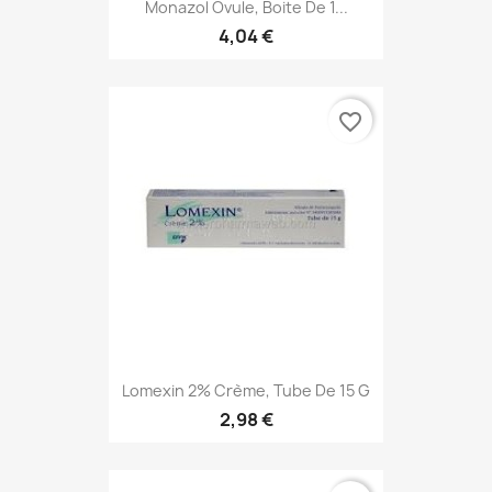
Monazol Ovule, Boite De 1...
4,04 €
favorite_border
Lomexin 2% Crème, Tube De 15 G
2,98 €