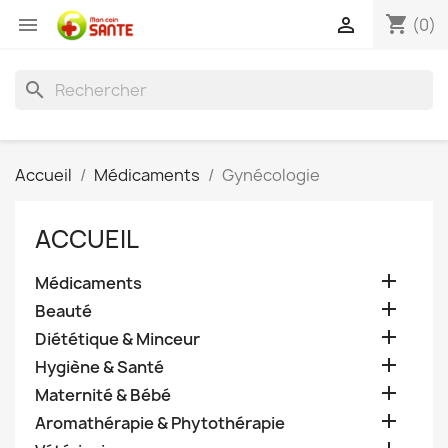
shopping_cart


(0)
search
Accueil
Médicaments
Gynécologie
ACCUEIL

Médicaments

Beauté

Diététique & Minceur

Hygiène & Santé

Maternité & Bébé

Aromathérapie & Phytothérapie