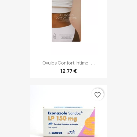
Ovules Confort Intime -...
12,77 €
favorite_border