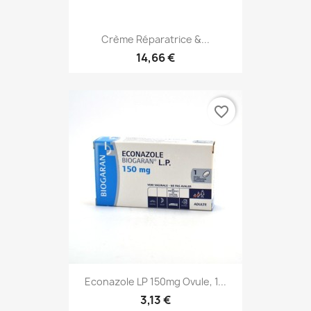
Crème Réparatrice &...
14,66 €
favorite_border
Econazole LP 150mg Ovule, 1...
3,13 €