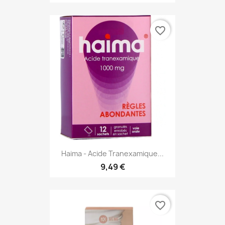
favorite_border
Haima - Acide Tranexamique...
9,49 €
favorite_border