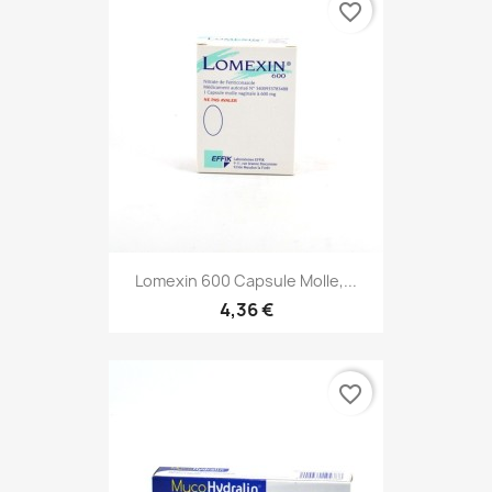
favorite_border
Lomexin 600 Capsule Molle,...
4,36 €
favorite_border