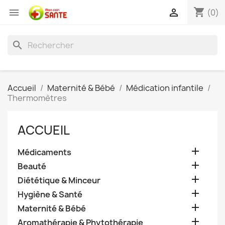
shopping_cart


(0)
search
Accueil
Maternité & Bébé
Médication infantile
Thermomètres
ACCUEIL

Médicaments

Beauté

Diététique & Minceur

Hygiène & Santé

Maternité & Bébé

Aromathérapie & Phytothérapie