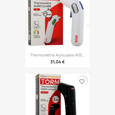
Thermomètre Auriculaire A03...
31,04 €
favorite_border