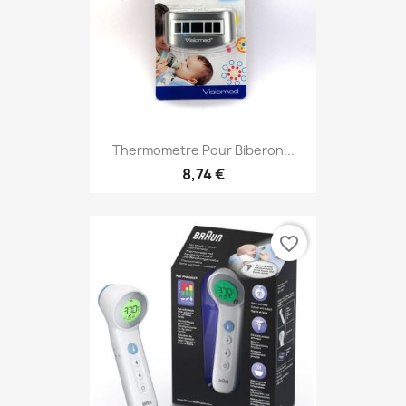
Thermometre Pour Biberon...
8,74 €
favorite_border