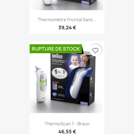
Thermomètre Frontal Sans...
39,24 €
RUPTURE DE STOCK
favorite_border
ThermoScan 7 - Braun
46,55 €