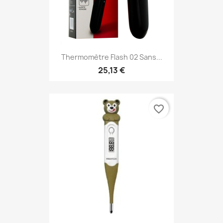
Thermomètre Flash 02 Sans...
25,13 €
favorite_border