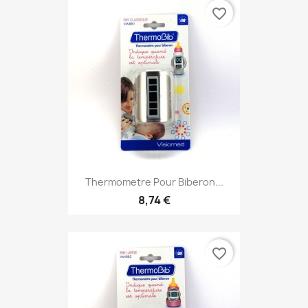
favorite_border
Thermometre Pour Biberon...
8,74 €
favorite_border