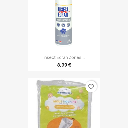
Insect Ecran Zones...
8,99 €
favorite_border