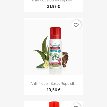
Anti-Pique Spray Répulsif...
21,97 €
favorite_border
Anti-Pique - Spray Répulsif...
10,56 €