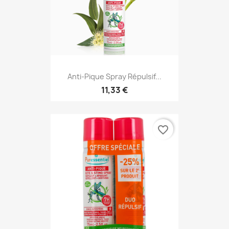
Anti-Pique Spray Répulsif...
11,33 €
favorite_border