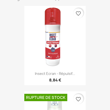
favorite_border
Insect Ecran - Répulsif...
8,84 €
RUPTURE DE STOCK
favorite_border