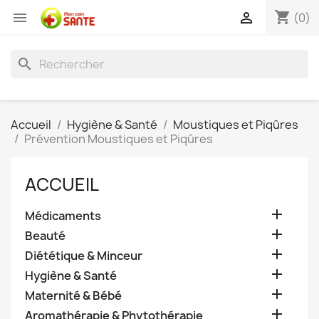
shopping_cart


(0)
search
Accueil
Hygiène & Santé
Moustiques et Piqûres
Prévention Moustiques et Piqûres
ACCUEIL

Médicaments

Beauté

Diététique & Minceur

Hygiène & Santé

Maternité & Bébé

Aromathérapie & Phytothérapie