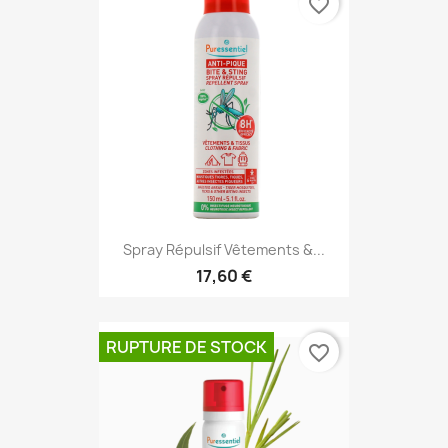
favorite_border
Spray Répulsif Vêtements &...
17,60 €
RUPTURE DE STOCK
favorite_border