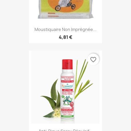
Moustiquaire Non Imprégnée...
4,81 €
favorite_border