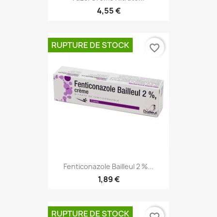
4,55 €
RUPTURE DE STOCK
favorite_border
Fenticonazole Bailleul 2 %...
1,89 €
RUPTURE DE STOCK
favorite_border