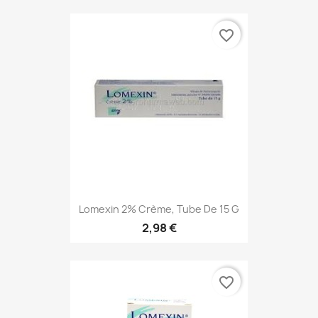
favorite_border
Lomexin 2% Crème, Tube De 15 G
2,98 €
favorite_border