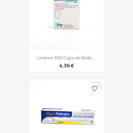
Lomexin 600 Capsule Molle,...
4,36 €
favorite_border