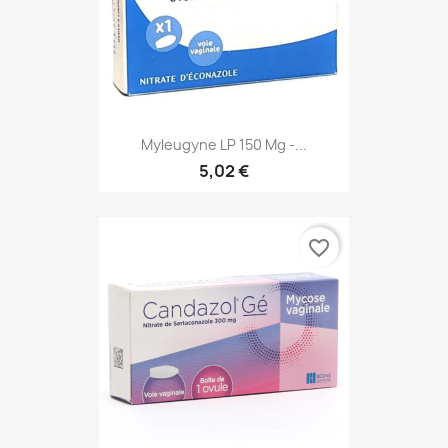
Myleugyne LP 150 Mg -...
5,02 €
favorite_border