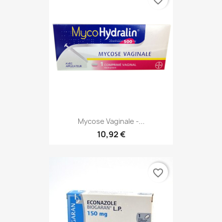
favorite_border
Mycose Vaginale -...
10,92 €
favorite_border