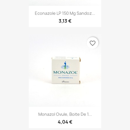
Econazole LP 150 Mg Sandoz...
3,13 €
favorite_border
Monazol Ovule, Boite De 1...
4,04 €