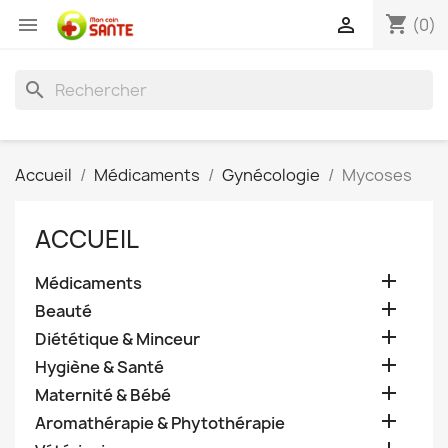
shopping_cart


(0)
search
Accueil
Médicaments
Gynécologie
Mycoses
ACCUEIL

Médicaments

Beauté

Diététique & Minceur

Hygiène & Santé

Maternité & Bébé

Aromathérapie & Phytothérapie