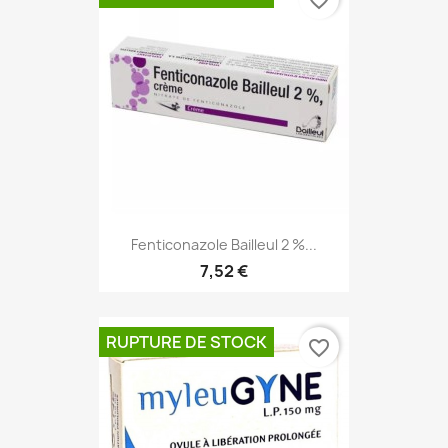
Fenticonazole Bailleul 2 %...
7,52 €
RUPTURE DE STOCK
favorite_border