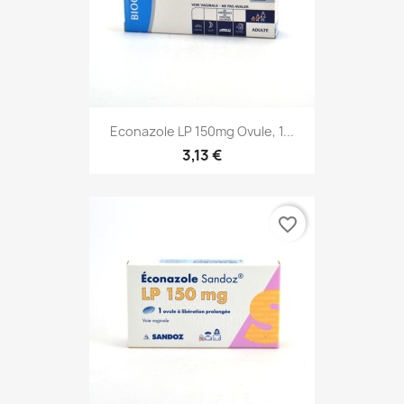
Econazole LP 150mg Ovule, 1...
3,13 €
favorite_border