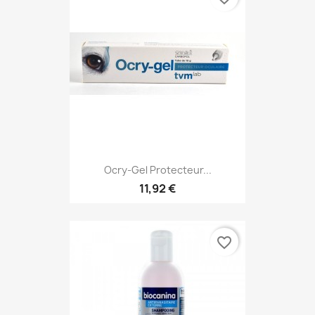
Ocry-Gel Protecteur...
11,92 €
favorite_border