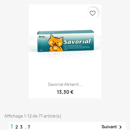
favorite_border
Savorial Aliment...
13,30 €
Affichage 1-12 de 77 article(s)
1

Suivant
2
3
…
7