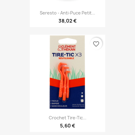
Seresto - Anti-Puce Petit...
38,02 €
favorite_border
Crochet Tire-Tic...
5,60 €