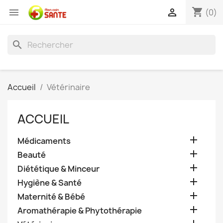
shopping_cart


(0)
search
Accueil
Vétérinaire
ACCUEIL

Médicaments

Beauté

Diététique & Minceur

Hygiène & Santé

Maternité & Bébé

Aromathérapie & Phytothérapie