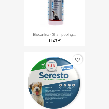
Biocanina - Shampooing...
11,47 €
favorite_border