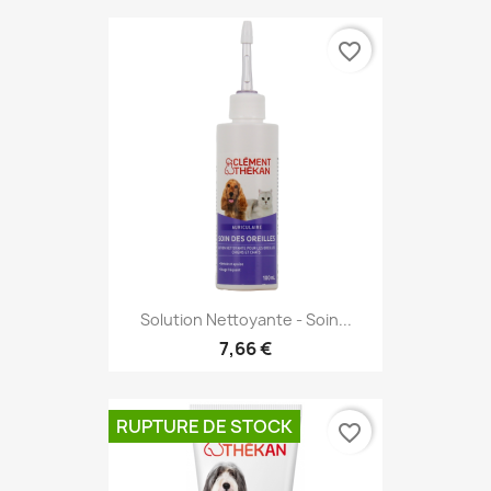
favorite_border
Solution Nettoyante - Soin...
7,66 €
RUPTURE DE STOCK
favorite_border