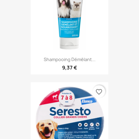
Shampooing Démêlant...
9,37 €
favorite_border