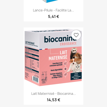
Lance-Pilule - Facilite La...
5,41 €
favorite_border
Lait Maternisé - Biocanina...
14,53 €