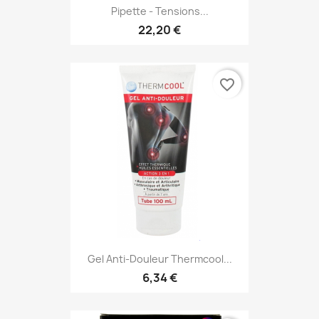
Pipette - Tensions...
22,20 €
favorite_border
Gel Anti-Douleur Thermcool...
6,34 €