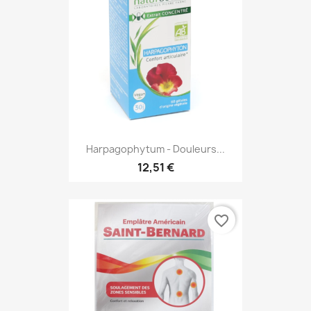
Harpagophytum - Douleurs...
12,51 €
favorite_border