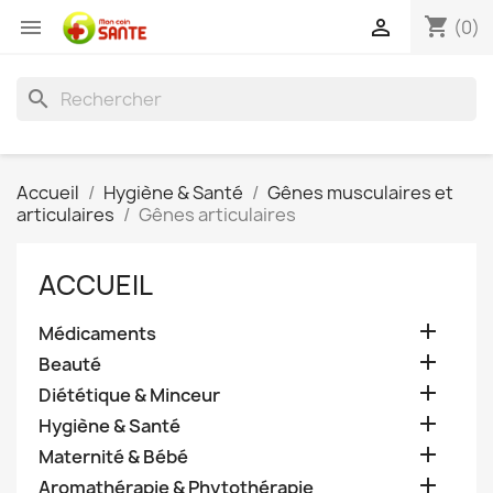
shopping_cart


(0)
search
Accueil
Hygiène & Santé
Gênes musculaires et
articulaires
Gênes articulaires
ACCUEIL

Médicaments

Beauté

Diététique & Minceur

Hygiène & Santé

Maternité & Bébé

Aromathérapie & Phytothérapie