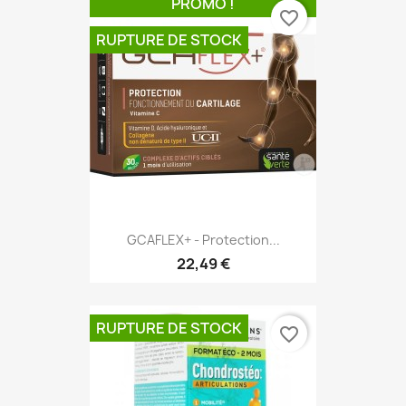
PROMO !
favorite_border
RUPTURE DE STOCK
GCAFLEX+ - Protection...
22,49 €
RUPTURE DE STOCK
favorite_border