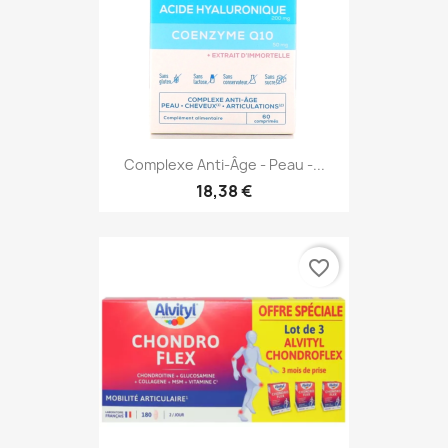
Complexe Anti-Âge - Peau -...
18,38 €
favorite_border