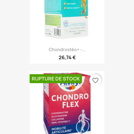
Chondrostéo+ -...
26,74 €
RUPTURE DE STOCK
favorite_border