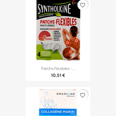
favorite_border
Patchs Flexibles -...
10,51 €
favorite_border