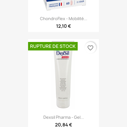
ChondroFlex - Mobilité...
12,10 €
RUPTURE DE STOCK
favorite_border
Dexsil Pharma - Gel...
20,84 €