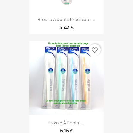
Brosse A Dents Précision -...
3,43 €
favorite_border
Brosse À Dents -...
6,16 €