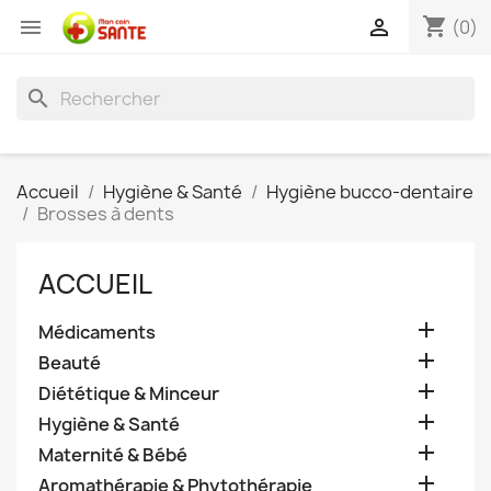
shopping_cart


(0)
search
Accueil
Hygiène & Santé
Hygiène bucco-dentaire
Brosses à dents
ACCUEIL

Médicaments

Beauté

Diététique & Minceur

Hygiène & Santé

Maternité & Bébé

Aromathérapie & Phytothérapie