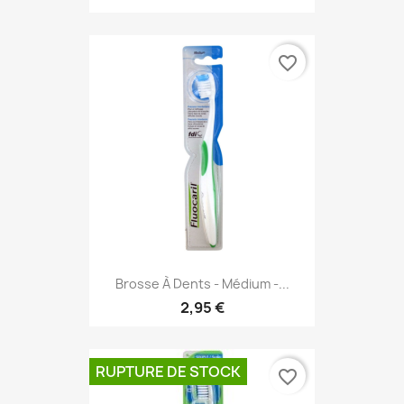
favorite_border
Brosse À Dents - Médium -...
2,95 €
RUPTURE DE STOCK
favorite_border