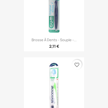
Brosse À Dents - Souple -...
2,11 €
favorite_border