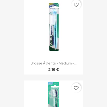
favorite_border
Brosse À Dents - Médium -...
2,16 €
favorite_border