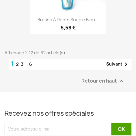
Brosse À Dents Souple Bleu...
5,58 €
Affichage 1-12 de 62 article(s)
1

Suivant
2
3
…
6
Retour en haut

Recevez nos offres spéciales