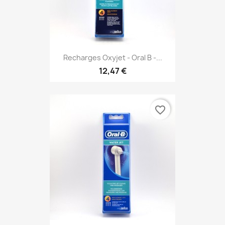
Recharges Oxyjet - Oral B -...
12,47 €
favorite_border