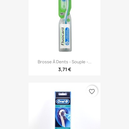
Brosse À Dents - Souple -...
3,71 €
favorite_border