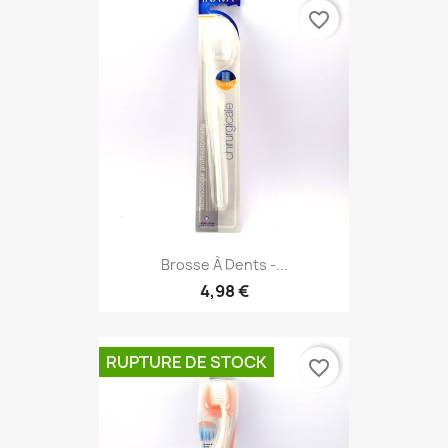
favorite_border
Brosse À Dents -...
4,98 €
RUPTURE DE STOCK
favorite_border