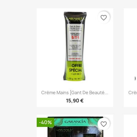
favorite_border
Aperçu rapide

Crème Mains [Gant De Beauté...
Crè
15,90 €
-40%
favorite_border