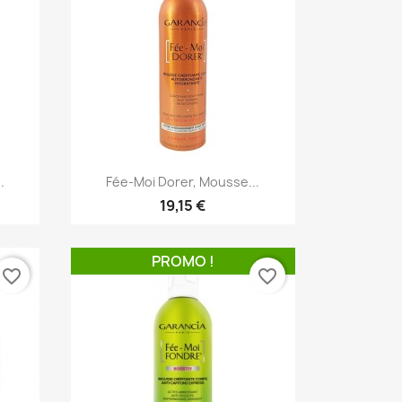
Aperçu rapide

.
Fée-Moi Dorer, Mousse...
19,15 €
PROMO !
favorite_border
favorite_border