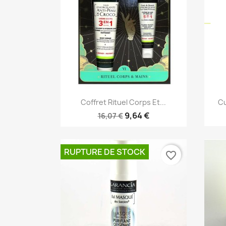
Aperçu rapide

Coffret Rituel Corps Et...
Cu
9,64 €
16,07 €
RUPTURE DE STOCK
favorite_border