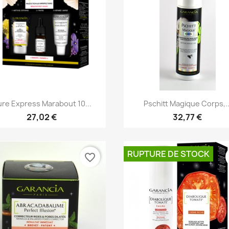
Aperçu rapide
Aperçu rapide


re Express Marabout 10...
Pschitt Magique Corps,..
27,02 €
32,77 €
RUPTURE DE STOCK
favorite_border