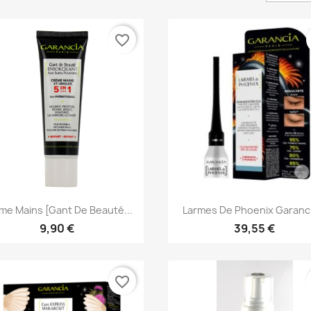
favorite_border
Aperçu rapide
Aperçu rapide


me Mains [Gant De Beauté...
Larmes De Phoenix Garanci
9,90 €
39,55 €
favorite_border