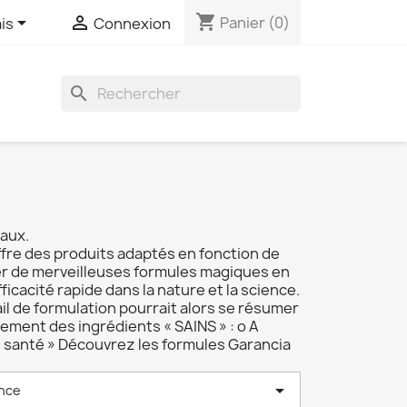
shopping_cart


Panier
(0)
is
Connexion
search
eaux.
fre des produits adaptés en fonction de
éer de merveilleuses formules magiques en
icacité rapide dans la nature et la science.
ail de formulation pourrait alors se résumer
uement des ingrédients « SAINS » : o A
re santé » Découvrez les formules Garancia

nce