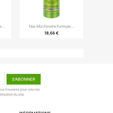
Aperçu rapide

...
Fée-Moi Fondre Formule...
18,66 €
ous trouverez pour cela nos
ilisation du site.