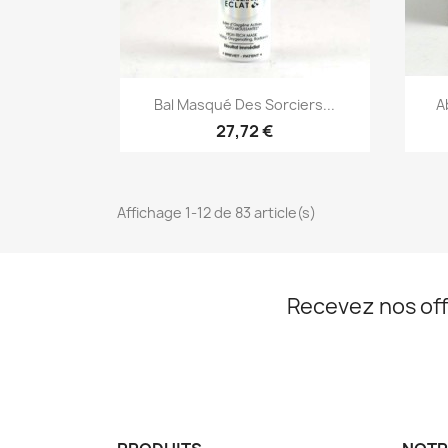
Aperçu rapide

Bal Masqué Des Sorciers...
A
27,72 €
Affichage 1-12 de 83 article(s)
Recevez nos off