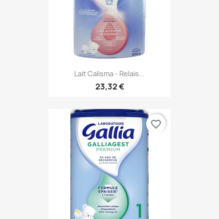
Lait Calisma - Relais...
23,32 €
favorite_border