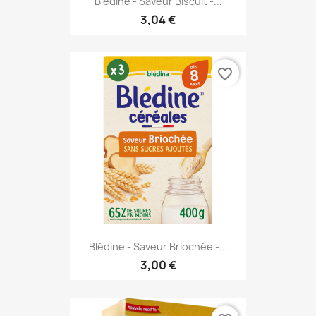
Blédine - Saveur Biscuit -...
3,04 €
favorite_border
Blédine - Saveur Briochée -...
3,00 €