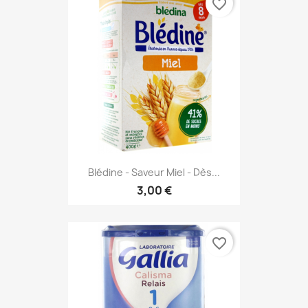
favorite_border
Blédine - Saveur Miel - Dès...
3,00 €
favorite_border