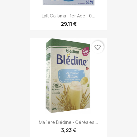
Lait Calisma - 1er Age - 0...
29,11 €
favorite_border
Ma 1ere Blédine - Céréales...
3,23 €