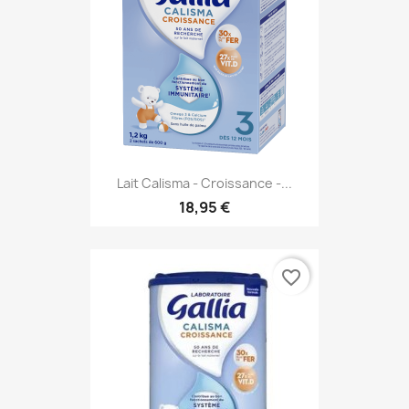
Lait Calisma - Croissance -...
18,95 €
favorite_border