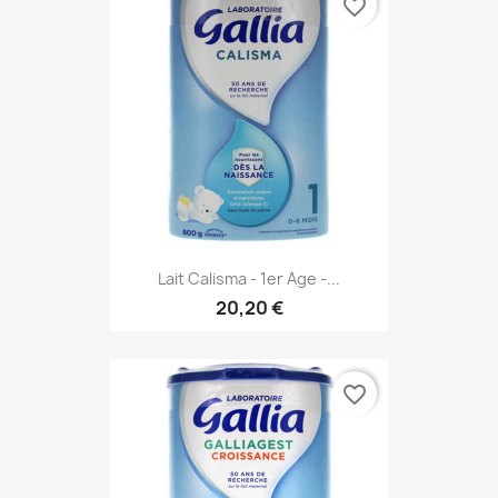
favorite_border
Lait Calisma - 1er Age -...
20,20 €
favorite_border