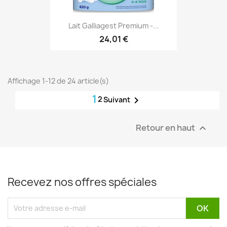
Lait Galliagest Premium -...
24,01 €
Affichage 1-12 de 24 article(s)
1
2

Suivant
Retour en haut

Recevez nos offres spéciales