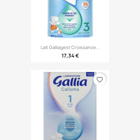
Lait Galliagest Croissance...
17,34 €
favorite_border