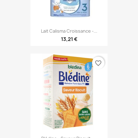
Lait Calisma Croissance -...
13,21 €
favorite_border