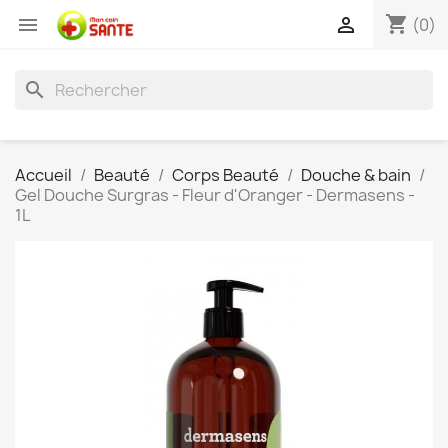
shopping_cart


(0)
search
Accueil
Beauté
Corps Beauté
Douche & bain
Gel Douche Surgras - Fleur d'Oranger - Dermasens -
1L