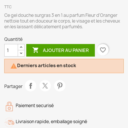
TTC
Ce gel douche surgras 3 en 1 au parfum Fleur d'Oranger
nettoie tout en douceur le corps, le visage et les cheveux
en les laissant délicatement parfumés.
Quantité

favorite_border
AJOUTER AU PANIER
Derniers articles en stock

Partager
Paiement securisé
Livraison rapide, emballage soigné