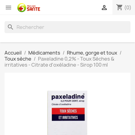
shopping_cart


(0)
search
Accueil
Médicaments
Rhume, gorge et toux
Toux sèche
Paxeladine 0,2% - Toux Sèches &
irritatives - Citrate d'oxéladine - Sirop 100 ml