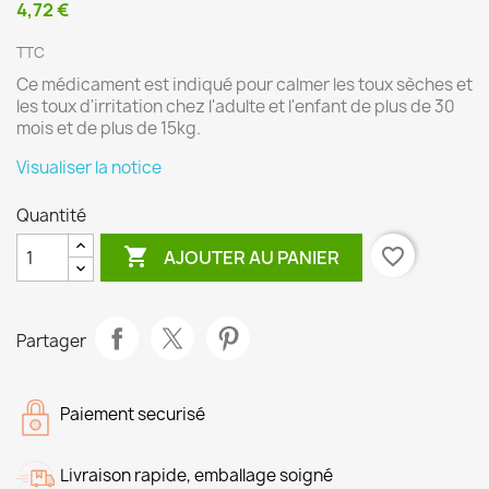
4,72 €
TTC
Ce médicament est indiqué pour calmer les toux sèches et
les toux d'irritation chez l'adulte et l'enfant de plus de 30
mois et de plus de 15kg.
Visualiser la notice
Quantité

favorite_border
AJOUTER AU PANIER
Partager
Paiement securisé
Livraison rapide, emballage soigné