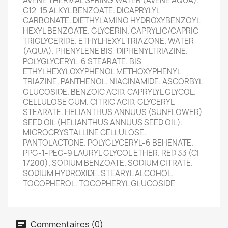
AVENE THERMAL SPRING WATER (AVENE AQUA).
C12-15 ALKYL BENZOATE. DICAPRYLYL
CARBONATE. DIETHYLAMINO HYDROXYBENZOYL
HEXYL BENZOATE. GLYCERIN. CAPRYLIC/CAPRIC
TRIGLYCERIDE. ETHYLHEXYL TRIAZONE. WATER
(AQUA). PHENYLENE BIS-DIPHENYLTRIAZINE.
POLYGLYCERYL-6 STEARATE. BIS-
ETHYLHEXYLOXYPHENOL METHOXYPHENYL
TRIAZINE. PANTHENOL. NIACINAMIDE. ASCORBYL
GLUCOSIDE. BENZOIC ACID. CAPRYLYL GLYCOL.
CELLULOSE GUM. CITRIC ACID. GLYCERYL
STEARATE. HELIANTHUS ANNUUS (SUNFLOWER)
SEED OIL (HELIANTHUS ANNUUS SEED OIL).
MICROCRYSTALLINE CELLULOSE.
PANTOLACTONE. POLYGLYCERYL-6 BEHENATE.
PPG-1-PEG-9 LAURYL GLYCOL ETHER. RED 33 (CI
17200). SODIUM BENZOATE. SODIUM CITRATE.
SODIUM HYDROXIDE. STEARYL ALCOHOL.
TOCOPHEROL. TOCOPHERYL GLUCOSIDE
Commentaires (0)