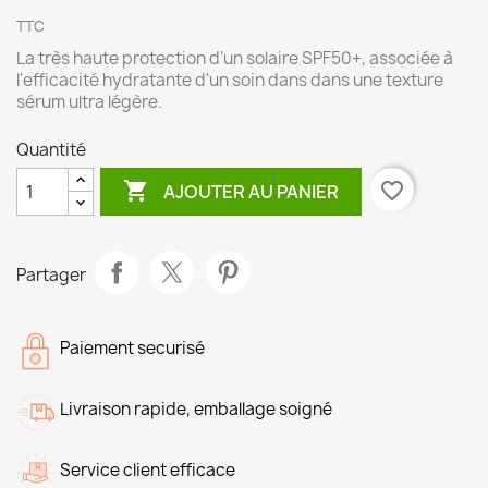
TTC
La très haute protection d'un solaire SPF50+, associée à
l'efficacité hydratante d'un soin dans dans une texture
sérum ultra légère.
Quantité

favorite_border
AJOUTER AU PANIER
Partager
Paiement securisé
Livraison rapide, emballage soigné
Service client efficace