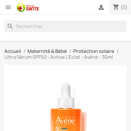
shopping_cart


(0)
search
Accueil
Maternité & Bébé
Protection solaire
Ultra Sérum SPF50 - Active L'Eclat - Avène - 30ml