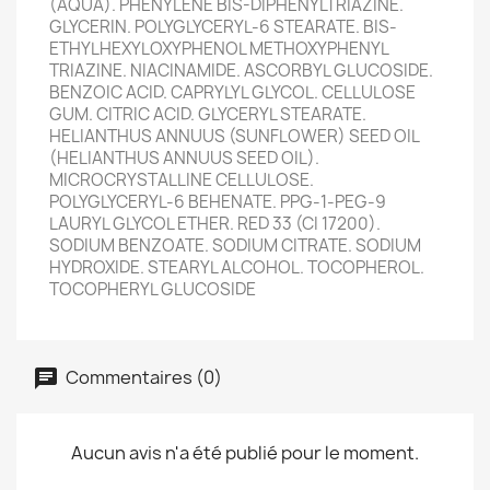
(AQUA). PHENYLENE BIS-DIPHENYLTRIAZINE.
GLYCERIN. POLYGLYCERYL-6 STEARATE. BIS-
ETHYLHEXYLOXYPHENOL METHOXYPHENYL
TRIAZINE. NIACINAMIDE. ASCORBYL GLUCOSIDE.
BENZOIC ACID. CAPRYLYL GLYCOL. CELLULOSE
GUM. CITRIC ACID. GLYCERYL STEARATE.
HELIANTHUS ANNUUS (SUNFLOWER) SEED OIL
(HELIANTHUS ANNUUS SEED OIL).
MICROCRYSTALLINE CELLULOSE.
POLYGLYCERYL-6 BEHENATE. PPG-1-PEG-9
LAURYL GLYCOL ETHER. RED 33 (CI 17200).
SODIUM BENZOATE. SODIUM CITRATE. SODIUM
HYDROXIDE. STEARYL ALCOHOL. TOCOPHEROL.
TOCOPHERYL GLUCOSIDE
Commentaires (0)
Aucun avis n'a été publié pour le moment.