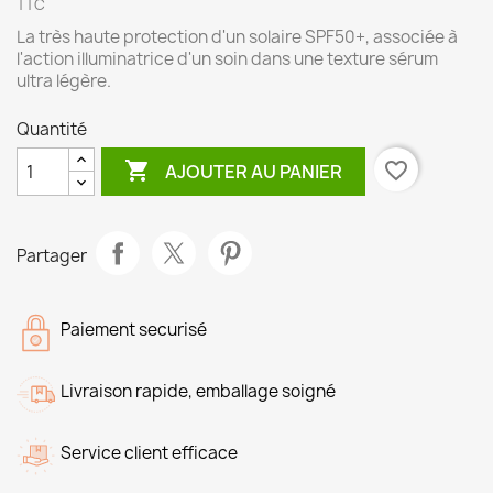
TTC
La très haute protection d'un solaire SPF50+, associée à
l'action illuminatrice d'un soin dans une texture sérum
ultra légère.
Quantité

favorite_border
AJOUTER AU PANIER
Partager
Paiement securisé
Livraison rapide, emballage soigné
Service client efficace