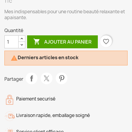
TTC
Mes indispensables pour une routine beauté relaxante et
apaisante.
Quantité

favorite_border
AJOUTER AU PANIER
Derniers articles en stock

Partager
Paiement securisé
Livraison rapide, emballage soigné
Service client efficace